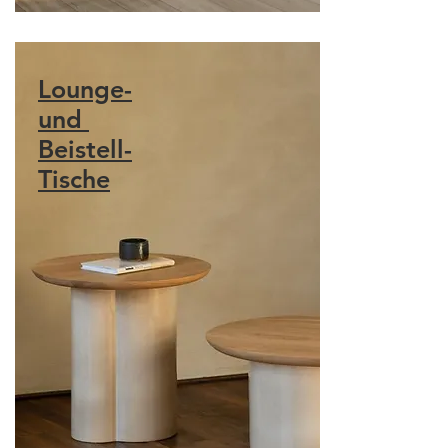
Lounge-
und
Beistell-
Tische