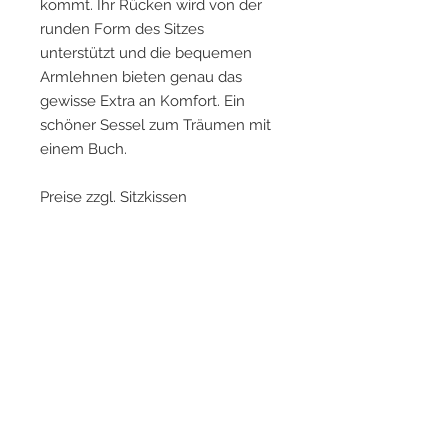
kommt. Ihr Rücken wird von der
runden Form des Sitzes
unterstützt und die bequemen
Armlehnen bieten genau das
gewisse Extra an Komfort. Ein
schöner Sessel zum Träumen mit
einem Buch.
Preise zzgl. Sitzkissen
Farben
Für eine detaillierte Farbdarstellung
Katalog und weitere
klicken Sie bitte
hier.
Informationen
Preise zzgl. Sitzkissen
Showroom Hamburg
Für weitere Informationen zu den
unterschiedlichen Ausführungen und
Sie möchten eine individuelle
Preisen laden Sie bitte den Katalog