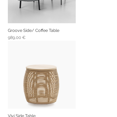
Groove Side/ Coffee Table
Preis
989,00 €
Vivi Side Table